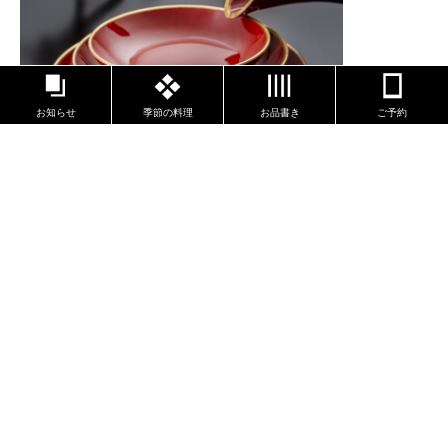
お知らせ
季節の料理
お品書き
ご予約
いつもおく村をご利用いただきありがとうございます。
2023年のおせちのご予約開始いたします。
■二段 ￥48,600
（税込）
■一段 ￥30,240
（税込）
[ お渡し ] 2022.12.31（土）午前中、店頭でのお渡しと