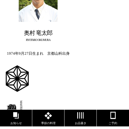
奥村 竜太郎
RYOTARO OKUMURA
1974年9月27日生まれ 京都山科出身
調理長あいさつ
MASTER CHEF GREETING
お知らせ
季節の料理
お品書き
ご予約